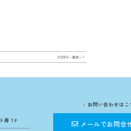
☆12月☆～師走～
- お問い合わせはこ
ト寿１F
メールでお問合