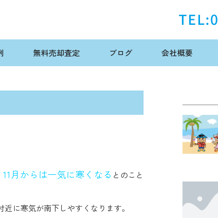
TEL:
例
無料売却査定
ブログ
会社概要
11月からは一気に寒くなる
、
とのこと
付近に寒気が南下しやすくなります。