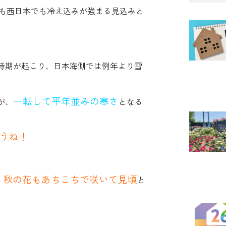
本でも西日本でも冷え込みが強まる見込みと
時期が起こり、日本海側では例年より雪
一転して平年並みの寒さ
が、
となる
うね！
秋の花もあちこちで咲いて見頃
。
と