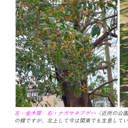
左・金木犀 右・ナガサキアゲハ
（近所の公
の蝶ですが、北上して今は関東でも生息して