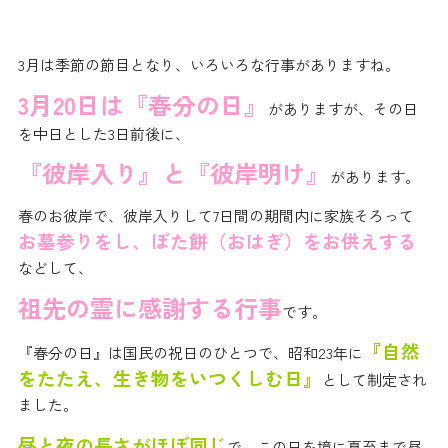
3月は季節の節目となり、いろいろな行事がありますね。
3月20日は『春分の日』
がありますが、その日
を中日とした3日前後に、
『彼岸入り』と『彼岸明け』
があります。
春のお彼岸で、彼岸入りして7日間の期間内に家族そろって
お墓参りをし、ぼた餅（おはぎ）
をお供えする
などして、
祖先の霊に感謝する行事
です。
『自然
『春分の日』は国民の祝日のひとつで、昭和23年に
をたたえ、生き物をいつくしむ日』
として制定され
ました。
昼と夜の長さがほぼ同じ
で、この日を境に夏至まで昼