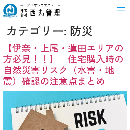
カテゴリー:
防災
【伊奈・上尾・蓮田エリアの
方必見！！】 住宅購入時の
自然災害リスク（水害・地
震）確認の注意点まとめ